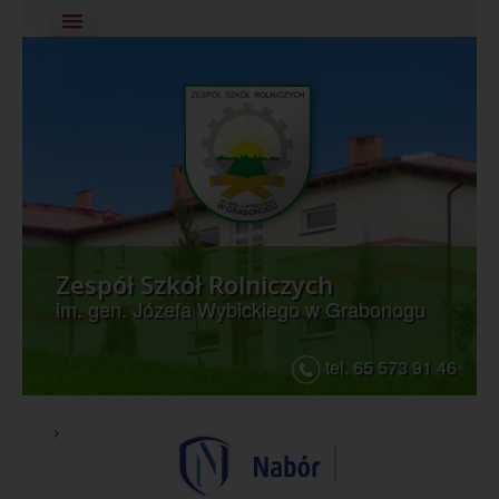
Uwaga:
ta
witryna
zawiera
Wydarzenia
system
dostępności.
E-dziennik
Zamówienia publiczne
Zespół Szkół Rolniczych
im. gen. Józefa Wybickiego w Grabonogu
Polityka prywatności
tel. 65 573 91 46
Deklaracja dostępności