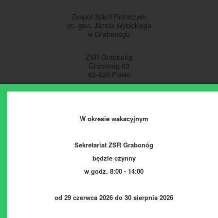
Zespół Szkół Rolniczych
im. gen. Józefa Wybickiego
w Grabonogu
ZSR Grabonóg
Grabonóg 63
63-820 Piaski
tel.: 65 573 91 46
tel.: 65 573 91 47
fax: 65 573 91 53
W okresie wakacyjnym
Sekretariat ZSR Grabonóg
Wydarzenia
będzie czynny
E-dziennik
w godz. 8:00 - 14:00
Zamówienia publiczne
Polityka prywatności
od 29 czerwca 2026 do 30 sierpnia 2026
Deklaracja dostępności
Kontakt